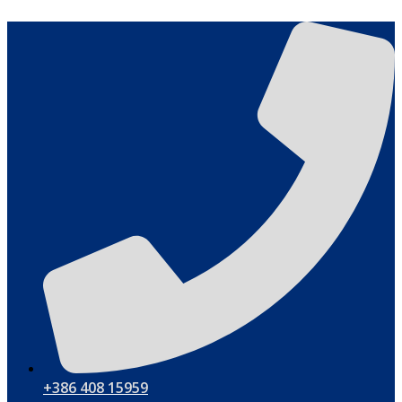
Ga
naar
de
inhoud
+386 408 15959