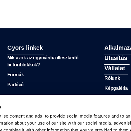
Gyors linkek
Alkalmaz
Utasítás
Mik azok az egymásba illeszkedő
betonblokkok?
Vállalat
Formák
Rólunk
Partíció
Képgaléria
s
ise content and ads, to provide social media features and to an
rmation about your use of our site with our social media, advertis
 combine it with other information that you’ve provided to them o