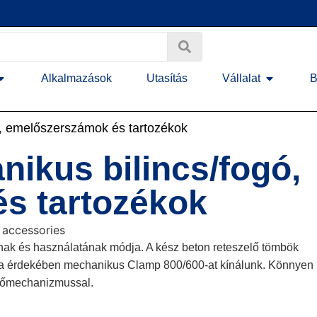
Alkalmazások
Utasítás
Vállalat
B
ó, emelőszerszámok és tartozékok
ikus bilincs/fogó,
s tartozékok
nak és használatának módja. A kész beton reteszelő tömbök
ta érdekében mechanikus Clamp 800/600-at kínálunk. Könnyen
ítőmechanizmussal.