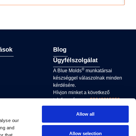
ások
Blog
Ügyfélszolgálat
®
A Blue Molds
munkatársai
készséggel válaszolnak minden
kérdésére.
Hívjon minket a következő
telefonszámon:
+38640815959
hétköznap 8 és 16 óra között, vagy
Allow all
küldjön e-mailt a következő címre:
alyse our
sales@bluemolds.com
ing and
Allow selection
r that