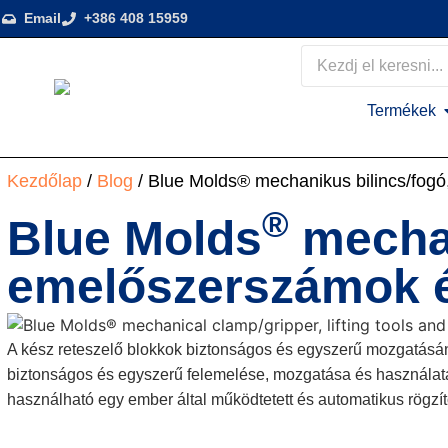
Email
+386 408 15959
Termékek
Kezdőlap
/
Blog
/ Blue Molds® mechanikus bilincs/fog
®
Blue Molds
mechan
emelőszerszámok é
A kész reteszelő blokkok biztonságos és egyszerű mozgatásá
biztonságos és egyszerű felemelése, mozgatása és használa
használható egy ember által működtetett és automatikus rögz