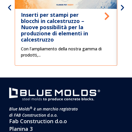
Inserti per stampi per
Van
blocchi in calcestruzzo –
cal
Nuove possibilità per la
nel
produzione di elementi in
Gli 
calcestruzzo
oggi.
Con l’ampliamento della nostra gamma di
prodotti,...
®
Blue Molds
è un marchio registrato
di FAB Construction d.o.o.
Fab Construction d.o.o
Planina 3