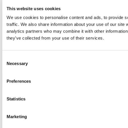
Questi fori possono essere utilizzati per collegare...
This website uses cookies
We use cookies to personalise content and ads, to provide s
traffic. We also share information about your use of our site 
analytics partners who may combine it with other information 
Pensa sostenibile. Pensa ai blocchi di cemento.
they’ve collected from your use of their services.
Pensa al cemento riciclato.
Consent
Necessary
Selection
I prodotti Blue Molds® possono essere utilizzati...
Preferences
Statistics
®
Pinza meccanica Blue Molds
, utensili di
sollevamento e accessori
Marketing