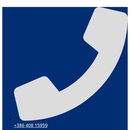
Vai
al
contenuto
+386 408 15959