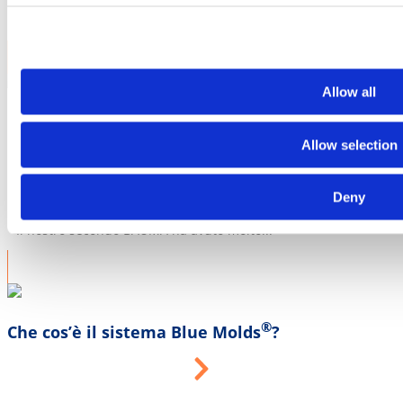
Per spostare e utilizzare i vostri blocchi...
Allow all
BAUMA 2022, 24-30 ottobre 2022, Messe
Allow selection
München, Germania
Deny
Il nostro secondo BAUMA ha avuto molto...
®
Che cos’è il sistema Blue Molds
?