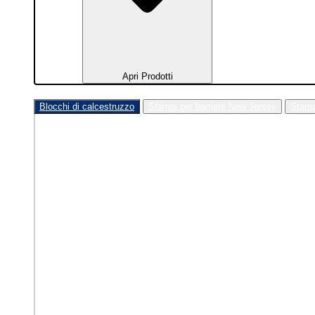
Apri Prodotti
Blocchi di calcestruzzo
Stampi per barriere New Jersey
Stamp