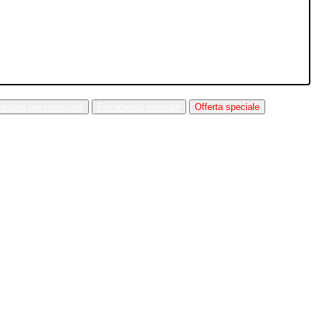
essori per recinzioni
Ferramenta speciale
Offerta speciale