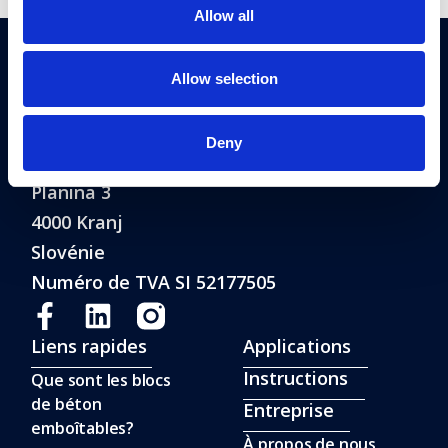
Allow all
Allow selection
®
Blue Molds
est une marque déposée
Deny
de FAB Construction d.o.o.
Fab Construction d.o.o
Planina 3
4000 Kranj
Slovénie
Numéro de TVA SI 52177505
Liens rapides
Applications
Instructions
Que sont les blocs
de béton
Entreprise
emboîtables?
À propos de nous