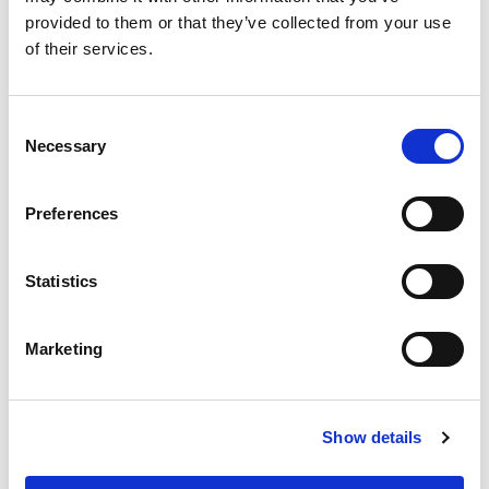
provided to them or that they’ve collected from your use
of their services.
Consent
Necessary
Selection
Preferences
Statistics
Inserts pour moules de
Av
blocs en béton – Nouvelles
bét
possibilités de production
co
Marketing
d’éléments en béton
Les 
Avec l’élargissement de notre gamme de
produits,...
Show details