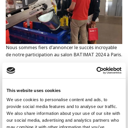
Nous sommes fiers d’annoncer le succès incroyable
de notre participation au salon BATIMAT 2024 à Paris.
Nous avons présenté la nouvelle gamme de
moules
pour blocs de béton .24
.
Notre présence a facilité des interactions
This website uses cookies
significatives avec les clients. Nous adressons nos
plus sincères remerciements à tous les visiteurs de
We use cookies to personalise content and ads, to
notre stand.
provide social media features and to analyse our traffic.
We also share information about your use of our site with
our social media, advertising and analytics partners who
may combine it with other information that you’ve