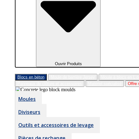
Ouvrir Produits
Blocs en béton
Moule de barrière Jersey
Moule à blocs en L 
Panneaux de clôture et accessoires
Matériel spécialisé
Offre 
Moules
Diviseurs
Outils et accessoires de levage
Pièces de rechange