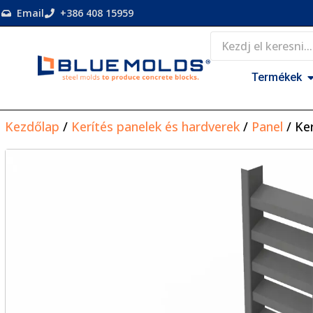
Email
+386 408 15959
Termékek
Kezdőlap
/
Kerítés panelek és hardverek
/
Panel
/ Ke