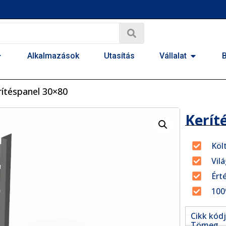
Alkalmazások
Utasítás
Vállalat
rítéspanel 30×80
Kerít
Köl
Vilá
Ért
100
Cikk kód
Tömeg