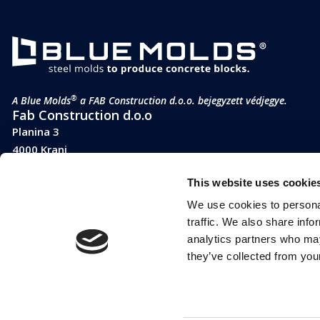
®
A Blue Molds
a FAB Construction d.o.o. bejegyzett védjegye.
Fab Construction d.o.o
Planina 3
4000 Kranj
Szlovénia
This website uses cookie
ÁFA szám SI 52177505
We use cookies to personal
traffic. We also share info
analytics partners who may
they’ve collected from your
®
A LEGO
a LEGO vállalatcsoport védjegye, amely nem szponzorálj