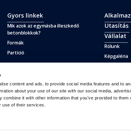
Gyors linkek
Alkalmaz
Utasítás
Mik azok az egymásba illeszkedő
betonblokkok?
Vállalat
Formák
Rólunk
Partíció
Képgaléria
s
ise content and ads, to provide social media features and to an
rmation about your use of our site with our social media, advertis
 combine it with other information that you’ve provided to them o
 use of their services.
a, nem engedélyezi vagy támogatja ezt a webhelyet.