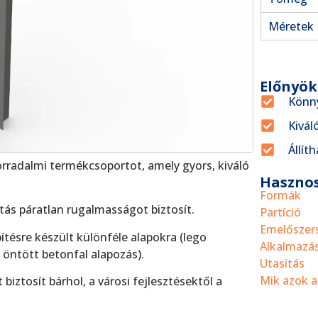
Méretek
Előnyök
Könny
Kivál
Állít
orradalmi termékcsoportot, amely gyors, kiváló
Hasznos
Formák
tás páratlan rugalmasságot biztosít.
Partíció
Emelőszer
ítésre készült különféle alapokra (lego
Alkalmazá
öntött betonfal alapozás).
Utasítás
Mik azok a
iztosít bárhol, a városi fejlesztésektől a