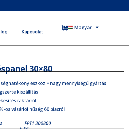
Magyar
Blog
Kapcsolat
éspanel 30×80
tséghatékony eszköz = nagy mennyiségű gyártás
gszerte kiszállítás
ékesítés raktárról
%-os vásárlói hűség 60 piacról
ja
FPT1 300800
6 kg