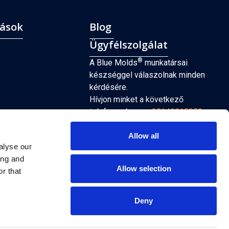
ások
Blog
Ügyfélszolgálat
®
A Blue Molds
munkatársai
készséggel válaszolnak minden
kérdésére.
Hívjon minket a következő
telefonszámon:
+38640815959
hétköznap 8 és 16 óra között, vagy
Allow all
küldjön e-mailt a következő címre:
alyse our
sales@bluemolds.com
ing and
Allow selection
r that
ÉRINTKEZÉS
Deny
Felhasználási feltételek és Adatvédelmi szabályzat