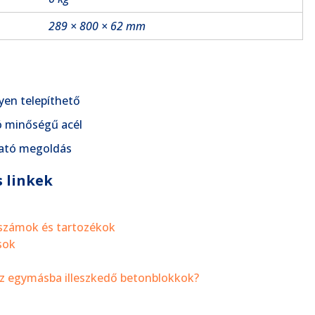
289 × 800 × 62 mm
en telepíthető
ó minőségű acél
ható megoldás
 linkek
számok és tartozékok
sok
z egymásba illeszkedő betonblokkok?