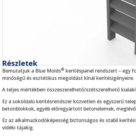
Részletek
®
Bemutatjuk a Blue Molds
kerítéspanel rendszert – egy f
minőségű és esztétikus megoldást kínál kerítésigényeire.
A teljes mértékben összeszerelhető/szétszerelhető kialakí
Ez a sokoldalú kerítésrendszer közvetlen és egyszerű telep
betonblokkok, egyéb előregyártott betonelemek, meglévő 
Ez az alkalmazkodóképesség biztonságos és stabil kerítést b
vidéki tájakig.