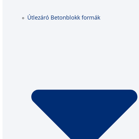
Útlezáró Betonblokk formák