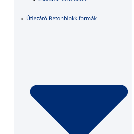
Útlezáró Betonblokk formák