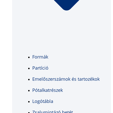
Formák
Partíció
Emelőszerszámok és tartozékok
Pótalkatrészek
Logótábla
Zsalumintázó betét