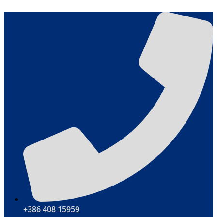
Ugrás
a
tartalomhoz
+386 408 15959