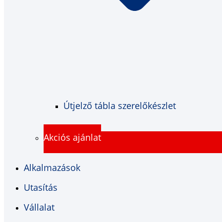
Útjelző tábla szerelőkészlet
Akciós ajánlat
Alkalmazások
Utasítás
Vállalat