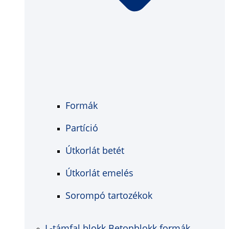
Formák
Partíció
Útkorlát betét
Útkorlát emelés
Sorompó tartozékok
L-támfal blokk Betonblokk formák