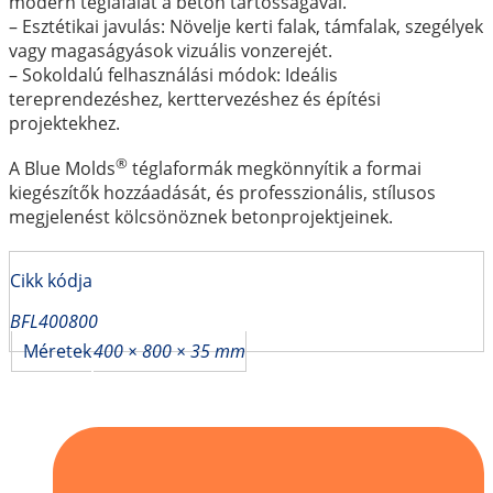
modern téglafalat a beton tartósságával.
– Esztétikai javulás: Növelje kerti falak, támfalak, szegélyek
vagy magaságyások vizuális vonzerejét.
– Sokoldalú felhasználási módok: Ideális
tereprendezéshez, kerttervezéshez és építési
projektekhez.
®
A Blue Molds
téglaformák megkönnyítik a formai
kiegészítők hozzáadását, és professzionális, stílusos
megjelenést kölcsönöznek betonprojektjeinek.
Cikk kódja
BFL400800
Méretek
400 × 800 × 35 mm