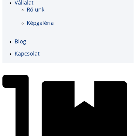
Vállalat
Rólunk
Képgaléria
Blog
Kapcsolat
€
0,00
0