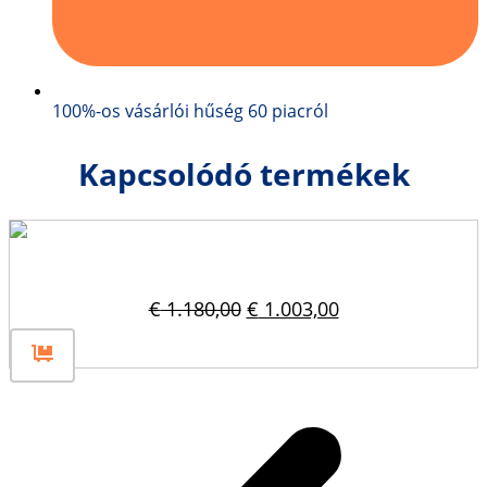
100%-os vásárlói hűség 60 piacról
Kapcsolódó termékek
Betonblokk forma 160x40x80
Original
Current
€
1.180,00
€
1.003,00
price
price
was:
is:
€ 1.180,00.
€ 1.003,00.