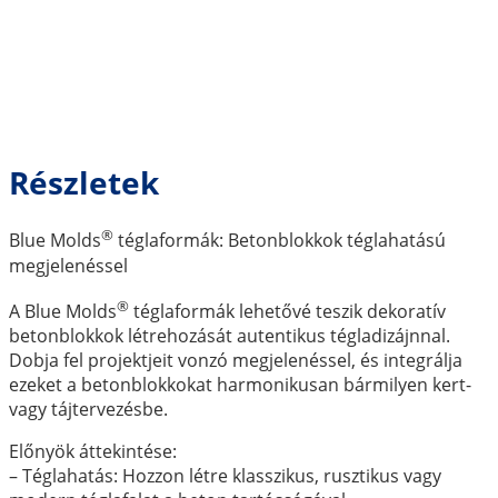
Részletek
®
Blue Molds
téglaformák: Betonblokkok téglahatású
megjelenéssel
®
A Blue Molds
téglaformák lehetővé teszik dekoratív
betonblokkok létrehozását autentikus tégladizájnnal.
Dobja fel projektjeit vonzó megjelenéssel, és integrálja
ezeket a betonblokkokat harmonikusan bármilyen kert-
vagy tájtervezésbe.
Előnyök áttekintése:
– Téglahatás: Hozzon létre klasszikus, rusztikus vagy