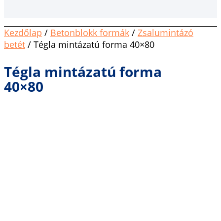
Kezdőlap
/
Betonblokk formák
/
Zsalumintázó
betét
/ Tégla mintázatú forma 40×80
Tégla mintázatú forma
40×80