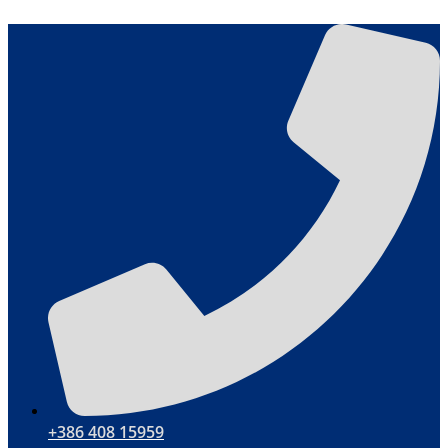
Ugrás
a
tartalomhoz
+386 408 15959