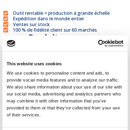
Outil rentable = production à grande échelle
Expédition dans le monde entier
Ventes sur stock
100 % de fidélité client sur 60 marchés
Produits connexes
This website uses cookies
We use cookies to personalise content and ads, to
provide social media features and to analyse our traffic.
We also share information about your use of our site with
our social media, advertising and analytics partners who
may combine it with other information that you’ve
Moule pour blocs de béton
provided to them or that they’ve collected from your use
160x40x80
of their services.
€
1.180,00
€
1.003,00