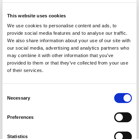
Outil rentable = production à grande échelle
Expédition dans le monde entier
Ventes sur stock
This website uses cookies
100 % de fidélité client sur 60 marchés
We use cookies to personalise content and ads, to
Produits connexes
provide social media features and to analyse our traffic.
We also share information about your use of our site with
our social media, advertising and analytics partners who
Moule pour blocs de béton
may combine it with other information that you’ve
160x80x40
provided to them or that they’ve collected from your use
€
1.440,00
€
1.224,00
of their services.
Comment utiliser la
Consent
moisissure
Necessary
Selection
Preferences
Avantages
Statistics