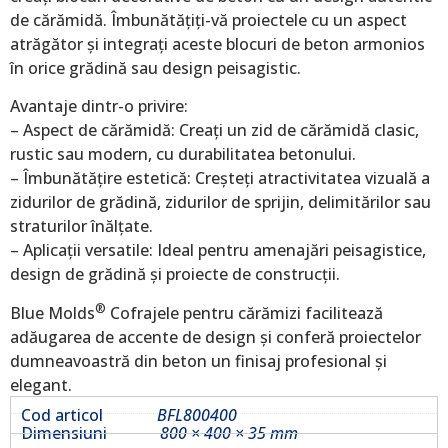
de cărămidă. Îmbunătățiți-vă proiectele cu un aspect
atrăgător și integrați aceste blocuri de beton armonios
în orice grădină sau design peisagistic.
Avantaje dintr-o privire:
– Aspect de cărămidă: Creați un zid de cărămidă clasic,
rustic sau modern, cu durabilitatea betonului.
– Îmbunătățire estetică: Creșteți atractivitatea vizuală a
zidurilor de grădină, zidurilor de sprijin, delimitărilor sau
straturilor înălțate.
– Aplicații versatile: Ideal pentru amenajări peisagistice,
design de grădină și proiecte de construcții.
®
Blue Molds
Cofrajele pentru cărămizi facilitează
adăugarea de accente de design și conferă proiectelor
dumneavoastră din beton un finisaj profesional și
elegant.
Cod articol
BFL800400
Dimensiuni
800 × 400 × 35 mm