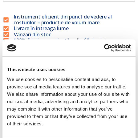
Instrument eficient din punct de vedere al
costurilor = producție de volum mare
Livrare în întreaga lume
Vânzări din stoc
100% fidelizare a clienților din 60 de piețe
Produse înrudite
This website uses cookies
We use cookies to personalise content and ads, to
provide social media features and to analyse our traffic.
We also share information about your use of our site with
our social media, advertising and analytics partners who
may combine it with other information that you’ve
provided to them or that they’ve collected from your use
Matriță pentru blocuri de beton
of their services.
160x80x40
€
1.440,00
€
1.224,00