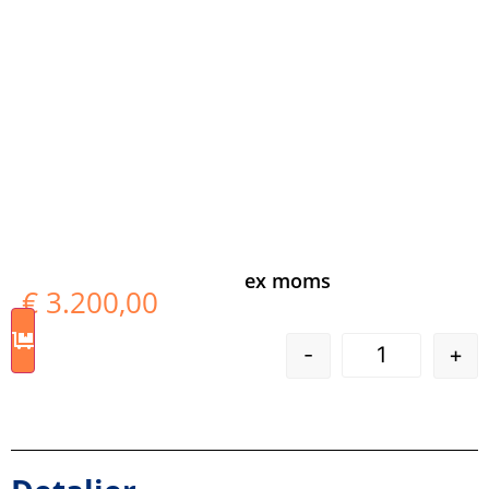
ex moms
€
3.200,00
-
+