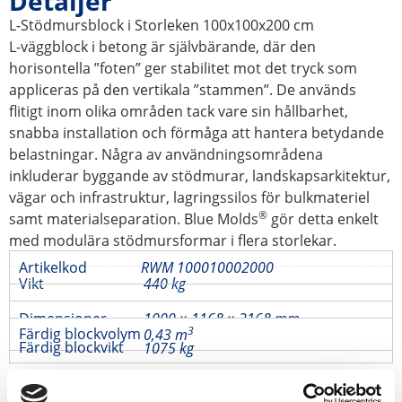
Detaljer
L-Stödmursblock i Storleken 100x100x200 cm
L-väggblock i betong är självbärande, där den
horisontella ”foten” ger stabilitet mot det tryck som
appliceras på den vertikala ”stammen”. De används
flitigt inom olika områden tack vare sin hållbarhet,
snabba installation och förmåga att hantera betydande
belastningar. Några av användningsområdena
inkluderar byggande av stödmurar, landskapsarkitektur,
vägar och infrastruktur, lagringssilos för bulkmateriel
®
samt materialseparation. Blue Molds
gör detta enkelt
med modulära stödmursformar i flera storlekar.
Artikelkod
RWM 100010002000
Vikt
440 kg
Dimensioner
1000 × 1168 × 2168 mm
3
Färdig blockvolym
0,43 m
Färdig blockvikt
1075 kg
Kostnadseffektivt verktyg=produktion i hög volym