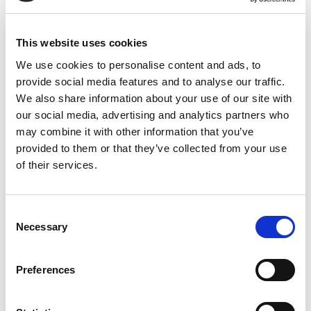
Världsomspännande frakt
Försäljning från lager
100 % kundlojalitet från 60 marknader
Relaterade produkter
This website uses cookies
We use cookies to personalise content and ads, to
provide social media features and to analyse our traffic.
Förlängning av stödmursform
We also share information about your use of our site with
100×50
our social media, advertising and analytics partners who
€
450,00
may combine it with other information that you’ve
provided to them or that they’ve collected from your use
of their services.
Fördelar
Consent
Necessary
Selection
Stålplattor 4mm av hög kvalitet
Kraftig konstruktion
Preferences
Slitstark
Konstruerad för intensiv användning