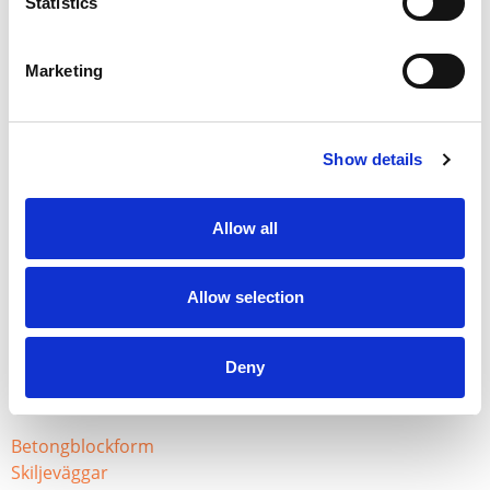
Statistics
Modulär
Lätt att använda
Marketing
Lätt att underhålla
Vanliga frågor
Show details
Allow all
Kan du ge detaljer om material och beläggningar
som används för formar?
®
Vad är den typiska livslängden för Blue Molds
-
Allow selection
produkter?
Deny
Användbara länkar
Betongblockform
Skiljeväggar