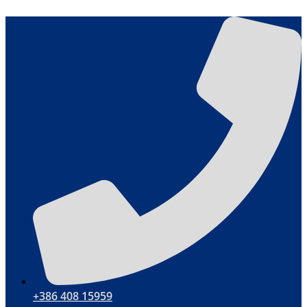
Hoppa
till
innehåll
+386 408 15959