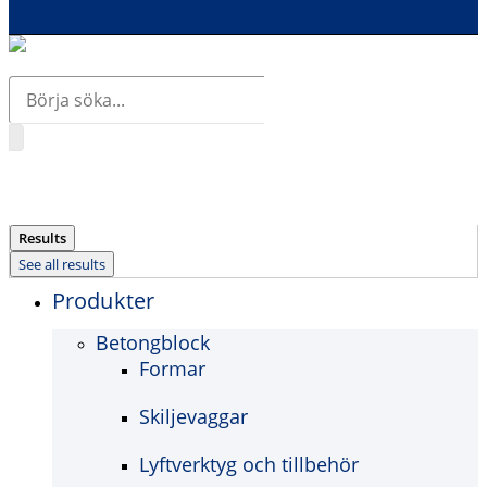
Search
...
Results
See all results
Produkter
Betongblock
Formar
Skiljevaggar
Lyftverktyg och tillbehör