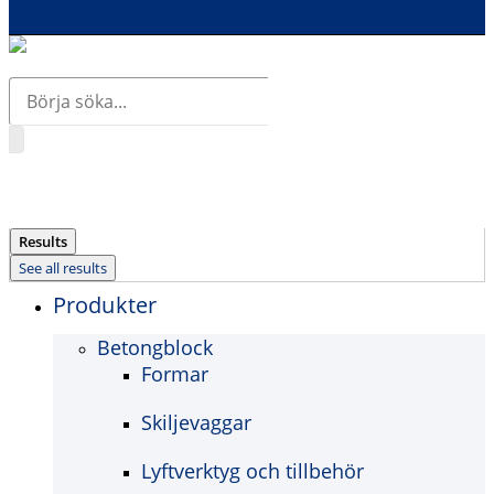
Search
...
Results
See all results
Produkter
Betongblock
Formar
Skiljevaggar
Lyftverktyg och tillbehör