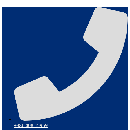
Hoppa
till
innehåll
+386 408 15959