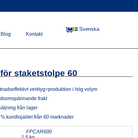
Svenska
Blog
Kontakt
för staketstolpe 60
nadseffektivt verktyg=produktion i hög volym
ldsomspännande frakt
äljning från lager
% kundlojalitet från 60 marknader
d
FPCAR600
1,5 kg