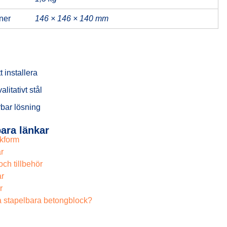
ner
146 × 146 × 140 mm
tt installera
litativt stål
rbar lösning
ara länkar
kform
r
och tillbehör
r
r
a stapelbara betongblock?