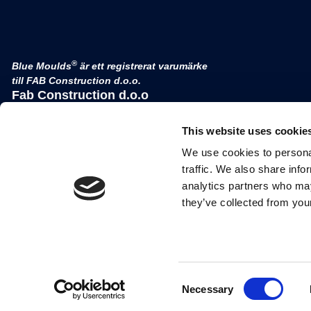
®
Blue Moulds
är ett registrerat varumärke
till FAB Construction d.o.o.
Fab Construction d.o.o
Planina 3
4000 Kranj
This website uses cookie
Slovenien
We use cookies to personal
moms nr. SI 52177505
traffic. We also share info
analytics partners who may
they’ve collected from your
Consent
Necessary
Selection