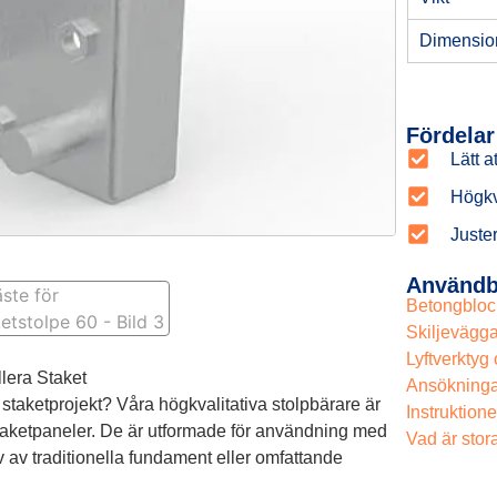
Dimensio
Fördelar
Lätt a
Högkva
Juste
Användb
Betongbloc
Skiljevägga
Lyftverktyg 
llera Staket
Ansökninga
 staketprojekt? Våra högkvalitativa stolpbärare är
Instruktione
 staketpaneler. De är utformade för användning med
Vad är stor
 av traditionella fundament eller omfattande