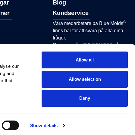
gar
Blog
oner
Kundservice
®
Våra medarbetare på Blue Molds
finns här för att svara på alla dina
frågor.
Ring oss på
+38640815959
på
vardagar från 8.00 till 16.00 eller
skicka ett e-postmeddelande till
Allow all
alyse our
sales@bluemolds.com
ing and
Allow selection
r that
KONTAKT
Deny
Användarvillkor och sekretesspolicy
Show details