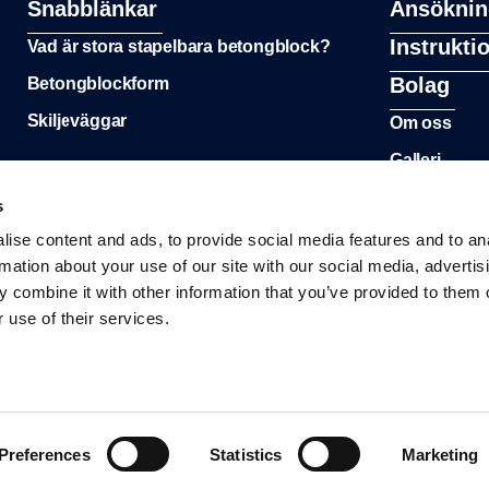
Snabblänkar
Ansöknin
Instrukti
Vad är stora stapelbara betongblock?
Bolag
Betongblockform
Skiljeväggar
Om oss
Galleri
s
ise content and ads, to provide social media features and to an
rmation about your use of our site with our social media, advertis
 combine it with other information that you’ve provided to them o
 use of their services.
Preferences
Statistics
Marketing
© 2026 All Rights Reserved.