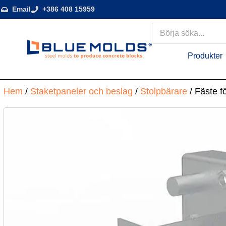
Email
+386 408 15959
Produkter
Hem
/
Staketpaneler och beslag
/
Stolpbärare
/ Fäste f