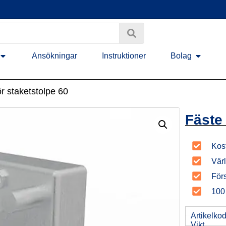
Ansökningar
Instruktioner
Bolag
ör staketstolpe 60
Fäste 
Kost
Vär
Förs
100 
Artikelko
Vikt