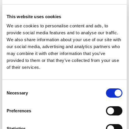
Kostnadseffektivt verktyg=produktion i hög volym
Världsomspännande frakt
Försäljning från lager
This website uses cookies
100 % kundlojalitet från 60 marknader
We use cookies to personalise content and ads, to
Relaterade produkter
provide social media features and to analyse our traffic.
We also share information about your use of our site with
our social media, advertising and analytics partners who
may combine it with other information that you’ve
provided to them or that they’ve collected from your use
of their services.
Consent
Necessary
Selection
Staketstolpe 80
Preferences
Statistics