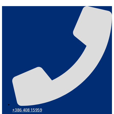
Hoppa
till
innehåll
+386 408 15959