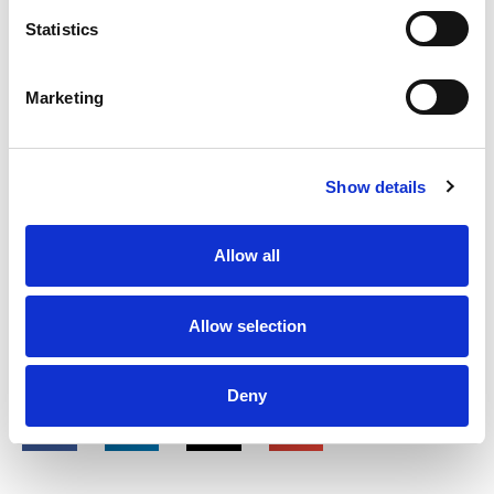
Statistics
Investera i utrustning innan nästa säsongsrusning.
Marketing
Begränsat lager – Missa
inte chansen
Show details
Vår höstreaförsäljning omfattar ett begränsat urval av
Allow all
formar, och när de är slut avslutas kampanjen. Missa inte
chansen att skaffa premiumbetongformar till årets bästa
pris. Nu är det perfekta tillfället att uppgradera din samling
Allow selection
och dra nytta av högkvalitativa produkter till reducerade
priser –
beställ nu och säkra din rabatt!
Deny