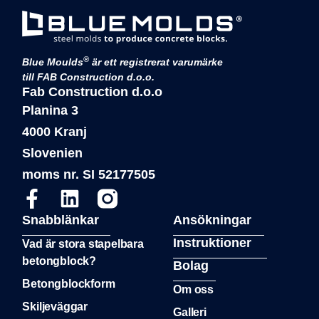
®
Blue Moulds
är ett registrerat varumärke
till FAB Construction d.o.o.
Fab Construction d.o.o
Planina 3
4000 Kranj
Slovenien
moms nr. SI 52177505
Snabblänkar
Ansökningar
Instruktioner
Vad är stora stapelbara
betongblock?
Bolag
Betongblockform
Om oss
Skiljeväggar
Galleri