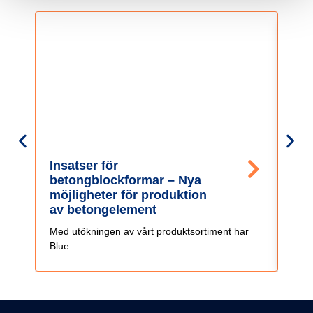
Insatser för
För
betongblockformar – Nya
bet
möjligheter för produktion
by
av betongelement
Pref
Med utökningen av vårt produktsortiment har
stör
Blue...