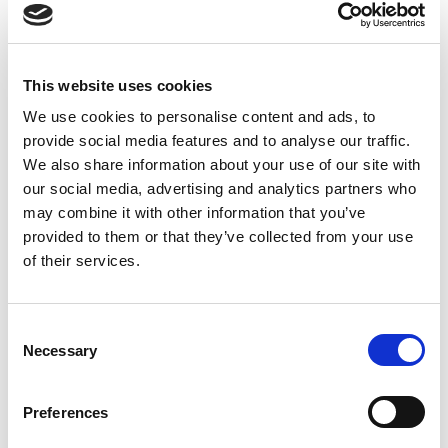
Betongblocksform 180x60x60
Betongblocksform 240x60x60
This website uses cookies
Klämma 800
We use cookies to personalise content and ads, to
provide social media features and to analyse our traffic.
Klämma 600
We also share information about your use of our site with
our social media, advertising and analytics partners who
Varje form är byggd med precision och hållbarhet i
may combine it with other information that you’ve
åtanke, vilket säkerställer långvarig prestanda i krävande
provided to them or that they’ve collected from your use
byggmiljöer.
of their services.
Fördelar med att köpa
Consent
formar under säsongsrean
Necessary
Selection
Spara upp till 17 % på utvalda formar.
Preferences
Utöka din formkollektion med beprövade designer.