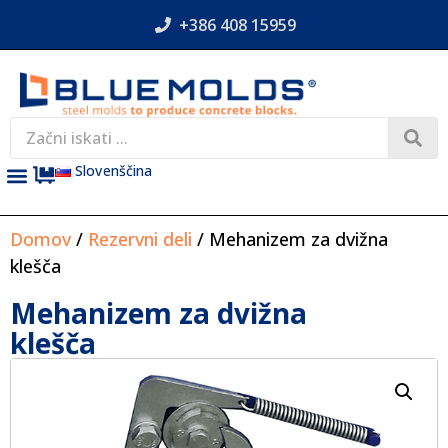
+386 408 15959
Slovenščina
Domov
/
Rezervni deli
/ Mehanizem za dvižna
klešča
Mehanizem za dvižna
klešča