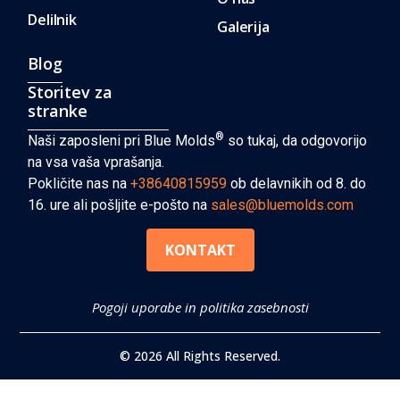
Delilnik
Galerija
Blog
Storitev za
stranke
®
Naši zaposleni pri Blue Molds
so tukaj, da odgovorijo
na vsa vaša vprašanja.
Pokličite nas na
+38640815959
ob delavnikih od 8. do
16. ure ali pošljite e-pošto na
sales@bluemolds.com
KONTAKT
Pogoji uporabe in politika zasebnosti
© 2026 All Rights Reserved.