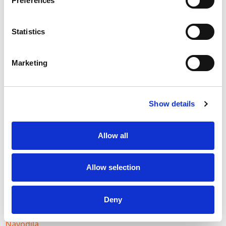
Preferences
Pogosto zastavljena vprašanja
Statistics
Ali lahko navedete podrobnosti o materialih in
prevlekah, ki se uporabljajo za kalupe?
Marketing
Kako uporabljati kalupe?
Ali nudite tudi statični izračun za projekte?
Show details
Kako ravnati z betonskimi bloki?
Allow all
Uporabne povezave
Allow selection
Kalupi
Delilnik
Dvižna orodja in pribor
Deny
Aplikacije
Navodila