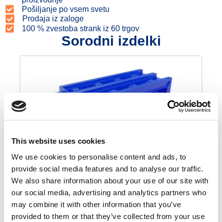
Pošiljanje po vsem svetu
Prodaja iz zaloge
100 % zvestoba strank iz 60 trgov
Sorodni izdelki
This website uses cookies
We use cookies to personalise content and ads, to
Kalup za betonske bloke 120x60x30
provide social media features and to analyse our traffic.
€
1.050,00
€
892,50
We also share information about your use of our site with
our social media, advertising and analytics partners who
may combine it with other information that you’ve
Kako uporabljati plesen
provided to them or that they’ve collected from your use