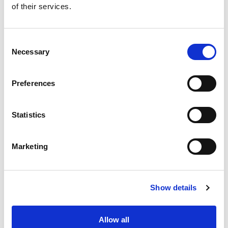
of their services.
Consent
Necessary
Selection
Preferences
Statistics
Prednosti
Marketing
Vzdržljivo in dolgotrajno
Show details
Zasnovano za intenzivno uporabo
Preprosta uporaba
Allow all
Dodana vrednost za bloke