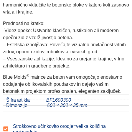
harmonično vključite te betonske bloke v katero koli zasnovo
vrta ali krajine.
Prednosti na kratko:
-Videz opeke: Ustvarite klasičen, rustikalen ali moderen
opečni zid z vzdržljivostjo betona.
– Estetska izboljšava: Povečajte vizualno privlačnost vrtnih
zidov, opornih zidov, robnikov ali visokih gred.
– Vsestranske aplikacije: Idealno za urejanje krajine, vrtno
arhitekturo in gradbene projekte.
®
Blue Molds
matrice za beton vam omogočajo enostavno
dodajanje oblikovalskih poudarkov in dajejo vašim
betonskim projektom profesionalen, eleganten zaključek.
Šifra artikla
BFL600300
Dimenzije
600 × 300 × 35 mm
Stroškovno učinkovito orodje=velika količina
proizvodnje