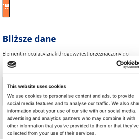
Bliższe dane
Element mocujący znak drogowy jest przeznaczony do
zamocowania go w formie i włożenia uchwytu znaku
drogowego przed wylaniem betonu.
Kod artykułu
This website uses cookies
We use cookies to personalise content and ads, to provide
RSADD800
social media features and to analyse our traffic. We also sha
Waga
1 kg
information about your use of our site with our social media,
Wymiary
140 × 140 × 24 mm
advertising and analytics partners who may combine it with
other information that you’ve provided to them or that they’ve
collected from your use of their services.