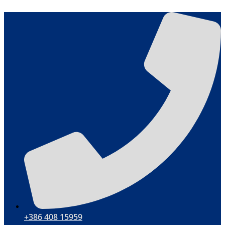
Przejdź
do
treści
+386 408 15959