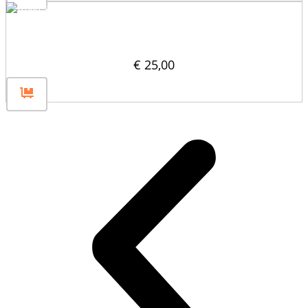
Część mocująca znak drogowy 30
€
25,00