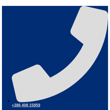
Przejdź
do
treści
+386 408 15959