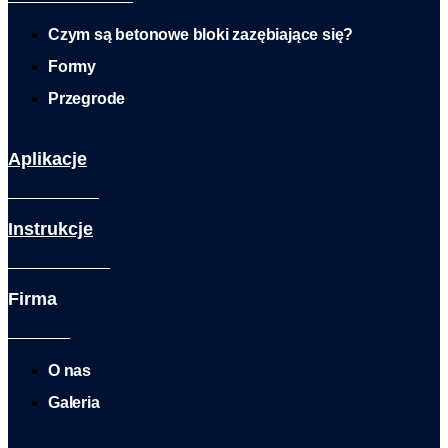
Czym są betonowe bloki zazębiające się?
Formy
Przegrode
Aplikacje
Instrukcje
Firma
O nas
Galeria