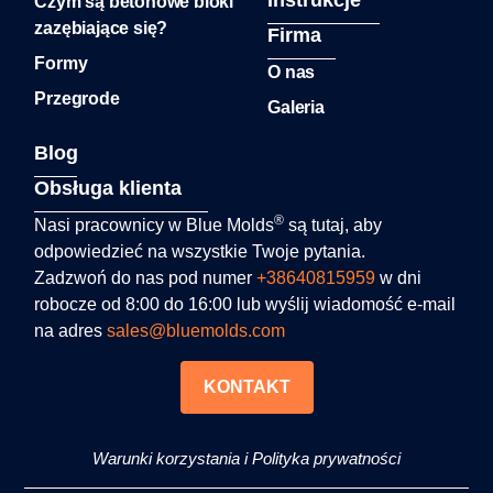
Instrukcje
Czym są betonowe bloki
zazębiające się?
Firma
Formy
O nas
Przegrode
Galeria
Blog
Obsługa klienta
®
Nasi pracownicy w Blue Molds
są tutaj, aby
odpowiedzieć na wszystkie Twoje pytania.
Zadzwoń do nas pod numer
+38640815959
w dni
robocze od 8:00 do 16:00 lub wyślij wiadomość e-mail
na adres
sales@bluemolds.com
KONTAKT
Warunki korzystania i Polityka prywatności