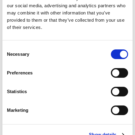
Nowe Wkłady do Form do
our social media, advertising and analytics partners who
Bloków Betonowych
may combine it with other information that you’ve
provided to them or that they’ve collected from your use
of their services.
Wkład do Ławki
Blue Molds®
wkład do ławki
betonowej został
Consent
zaprojektowany do wydajnej produkcji betonowej ławki
Necessary
Selection
przy użyciu standardowej formy do bloków betonowych.
Oferuje praktyczne rozwiązanie do tworzenia trwałego,
Preferences
nowoczesnego elementu małej architektury miejskiej,
parków i projektów krajobrazowych, przy jednoczesnym
maksymalnym wykorzystaniu wszechstronności
Statistics
istniejących systemów form do prefabrykatów
betonowych..
Marketing
Dostępne wymiary:
• 160 × 80 × 80 cm
Show details