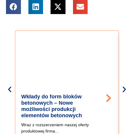
Wkłady do form bloków
Zal
betonowych – Nowe
el
możliwości produkcji
no
elementów betonowych
Pref
Wraz z rozszerzeniem naszej oferty
cora
produktowej firma...