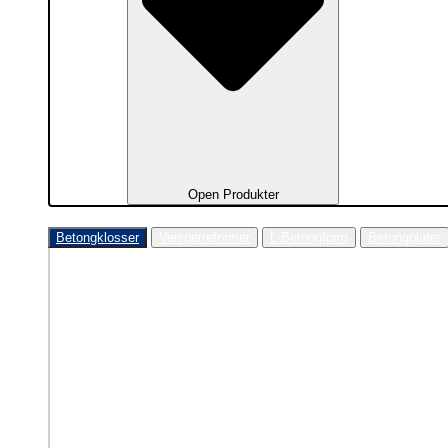
Open Produkter
Betongklosser
Veisperreformer
L-Betongform
Betongplater