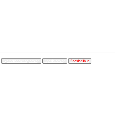
Gjerdepaneler og beslag
Spesialbeslag
Spesialtilbud