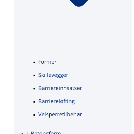
Former
Skillevegger
Barriereinnsatser
Barriereløfting
Veisperretilbehør
L-Betongform