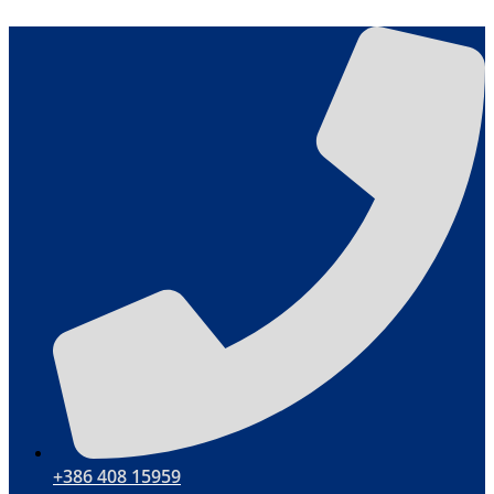
Skip
to
content
+386 408 15959