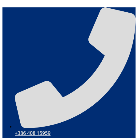
Ga
naar
de
inhoud
+386 408 15959