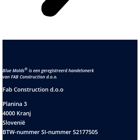
®
Blue Molds
is een geregistreerd handelsmerk
van FAB Construction d.o.o.
Fab Construction d.o.o
Planina 3
4000 Kranj
Slovenië
BTW-nummer SI-nummer 52177505