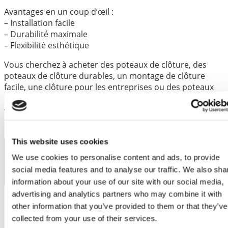
Avantages en un coup d’œil :
– Installation facile
– Durabilité maximale
– Flexibilité esthétique
Vous cherchez à acheter des poteaux de clôture, des
poteaux de clôture durables, un montage de clôture
facile, une clôture pour les entreprises ou des poteaux
®
de clôture pour le jardin ? Avec les produits Blue Molds
,
vous trouverez la solution parfaite qui allie stabilité,
résistance et design moderne.
This website uses cookies
Code de l'article
We use cookies to personalise content and ads, to provide
IFPT2000
social media features and to analyse our traffic. We also sha
information about your use of our site with our social media,
Poids
8 kg
advertising and analytics partners who may combine it with
Dimensions
125 × 97 × 2070 mm
other information that you’ve provided to them or that they’ve
collected from your use of their services.