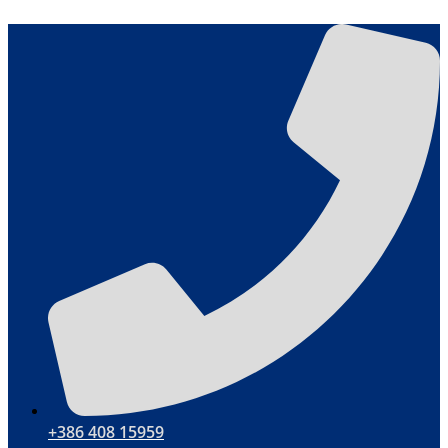
Aller
au
contenu
+386 408 15959