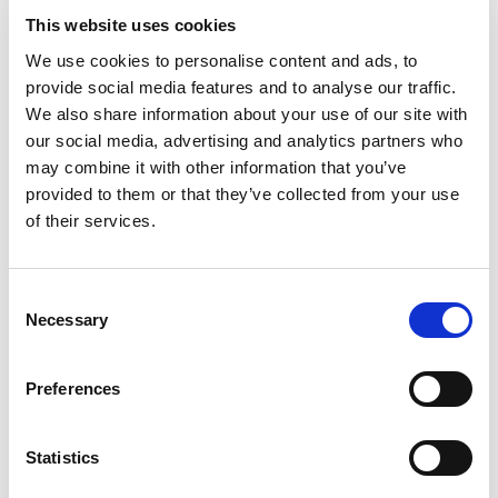
This website uses cookies
We use cookies to personalise content and ads, to
provide social media features and to analyse our traffic.
We also share information about your use of our site with
our social media, advertising and analytics partners who
may combine it with other information that you’ve
provided to them or that they’ve collected from your use
Strumento universale per il
montaggio dei supporti per pali da
of their services.
recinzione
Consent
Necessary
Selection
Benefici
Preferences
Facile da installare
Statistics
Acciaio di alta qualità