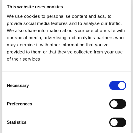
This website uses cookies
We use cookies to personalise content and ads, to
provide social media features and to analyse our traffic.
We also share information about your use of our site with
our social media, advertising and analytics partners who
may combine it with other information that you’ve
provided to them or that they’ve collected from your use
Strumento universale per il
montaggio dei supporti per pali da
of their services.
recinzione
Consent
Necessary
Selection
Benefici
Preferences
Facile da installare
Statistics
Acciaio di alta qualità