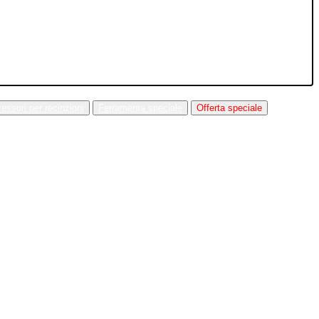
essori per recinzioni
Ferramenta speciale
Offerta speciale