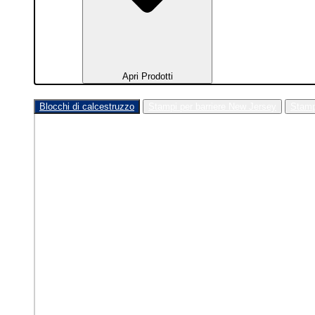
Apri Prodotti
Blocchi di calcestruzzo
Stampi per barriere New Jersey
Stamp