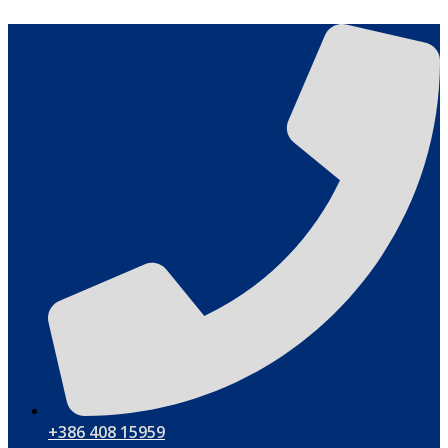
Vai
al
contenuto
+386 408 15959