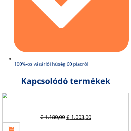
100%-os vásárlói hűség 60 piacról
Kapcsolódó termékek
Betonblokk forma 120x60x60
Original
Current
€
1.180,00
€
1.003,00
price
price
was:
is: