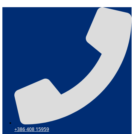
Ugrás
a
tartalomhoz
+386 408 15959