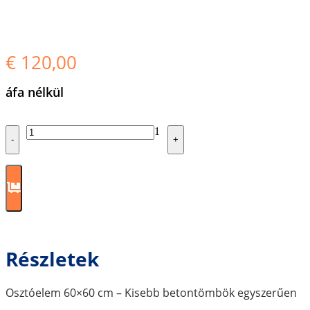
€
120,00
áfa nélkül
Quantity
1
-
+
Részletek
Osztóelem 60×60 cm – Kisebb betontömbök egyszerűen