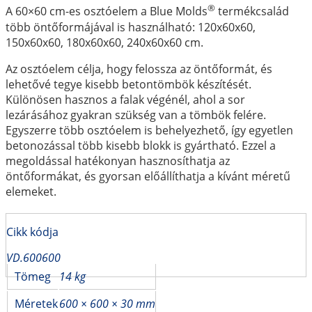
®
A 60×60 cm-es osztóelem a Blue Molds
termékcsalád
több öntőformájával is használható: 120x60x60,
150x60x60, 180x60x60, 240x60x60 cm.
Az osztóelem célja, hogy felossza az öntőformát, és
lehetővé tegye kisebb betontömbök készítését.
Különösen hasznos a falak végénél, ahol a sor
lezárásához gyakran szükség van a tömbök felére.
Egyszerre több osztóelem is behelyezhető, így egyetlen
betonozással több kisebb blokk is gyártható. Ezzel a
megoldással hatékonyan hasznosíthatja az
öntőformákat, és gyorsan előállíthatja a kívánt méretű
elemeket.
Cikk kódja
VD.600600
Tömeg
14 kg
Méretek
600 × 600 × 30 mm