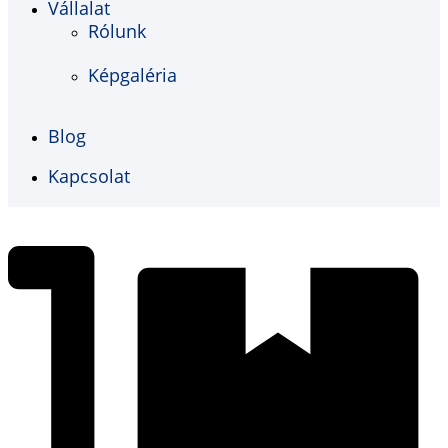
Vállalat
Rólunk
Képgaléria
Blog
Kapcsolat
€
0,00
0