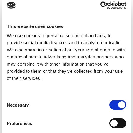
Herramienta rentable = producción de alto volumen
Envíos a todo el mundo
Ventas desde stock
100% de fidelización de clientes en 60 mercados
This website uses cookies
Productos relacionados
We use cookies to personalise content and ads, to
provide social media features and to analyse our traffic.
We also share information about your use of our site with
our social media, advertising and analytics partners who
may combine it with other information that you’ve
provided to them or that they’ve collected from your use
of their services.
Consent
Poste de valla 200
Necessary
Selection
Preferences