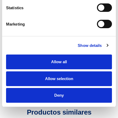
Statistics
Beneficios
Marketing
Fácil de instalar
Acero de alta calidad
Solución ajustable
Show details
Enlaces útiles
Allow all
Moldes
Divisores
Allow selection
Herramientas y accesorios de elevación
Aplicaciones
Deny
Instrucciones
Bloques de hormigón interconectables
Productos similares