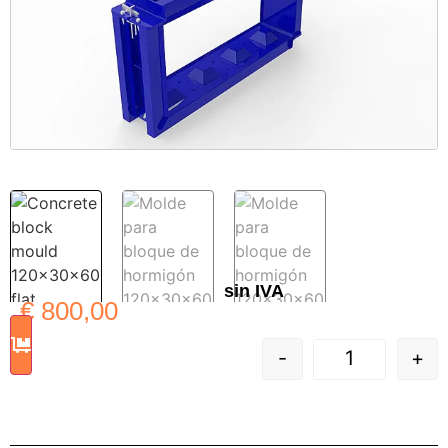
sin IVA
€
800,00
-
+