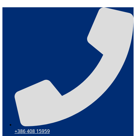
Sari
la
conținut
+386 408 15959