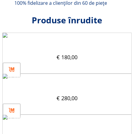
100% fidelizare a clienților din 60 de piețe
Produse înrudite
Grinda prin deschidere 40×40
€
180,00
Despărțitor de scări 40×40
€
280,00
Despărțitor de acoperiș 1600×400