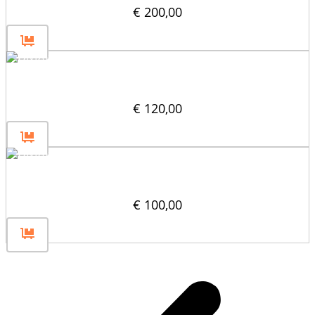
€
200,00
Divizor bloc înclinat (45°) 40×40
€
120,00
Divizor vertical 40×40
€
100,00