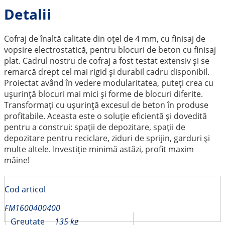
Detalii
Cofraj de înaltă calitate din oțel de 4 mm, cu finisaj de
vopsire electrostatică, pentru blocuri de beton cu finisaj
plat. Cadrul nostru de cofraj a fost testat extensiv și se
remarcă drept cel mai rigid și durabil cadru disponibil.
Proiectat având în vedere modularitatea, puteți crea cu
ușurință blocuri mai mici și forme de blocuri diferite.
Transformați cu ușurință excesul de beton în produse
profitabile. Aceasta este o soluție eficientă și dovedită
pentru a construi: spații de depozitare, spații de
depozitare pentru reciclare, ziduri de sprijin, garduri și
multe altele. Investiție minimă astăzi, profit maxim
mâine!
Cod articol
FM1600400400
Greutate
135 kg