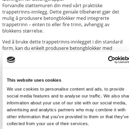
Forvandle støttemuren din med vårt praktiske
trappetrinns-innlegg. Dette geniale tilbehøret gjør det
mulig å produsere betongblokker med integrerte
trappetrinn – enten to eller fire trinn, avhengig av
blokkens størrelse.
Ved å bruke dette trappetrinns-innlegget i din standard
form, kan du enkelt produsere betongblokker med
trappetrinn. Dette er en smart og sikker løsning for å
skape tilgang til toppen av støttemurer og andre
konstruksjoner.
Betongtrapper er den perfekte måten å overvinne
This website uses cookies
høydeforskjeller på en komfortabel og stabil måte,
We use cookies to personalise content and ads, to provide
spesielt i kombinasjon med støttemurer.
social media features and to analyse our traffic. We also sha
information about your use of our site with our social media,
Artikkelkode
advertising and analytics partners who may combine it with
other information that you’ve provided to them or that they’ve
ST.300600
collected from your use of their services.
Weight
13 kg