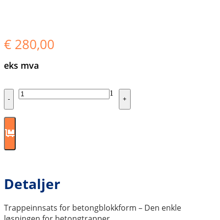
€
280,00
eks mva
Quantity
1
-
+
Detaljer
Trappeinnsats for betongblokkform – Den enkle
løsningen for betongtrapper