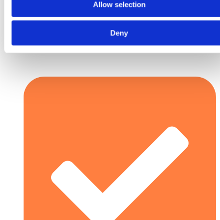
Allow selection
Deny
Kostnadseffektivt verktøy=høyvolumproduksjon