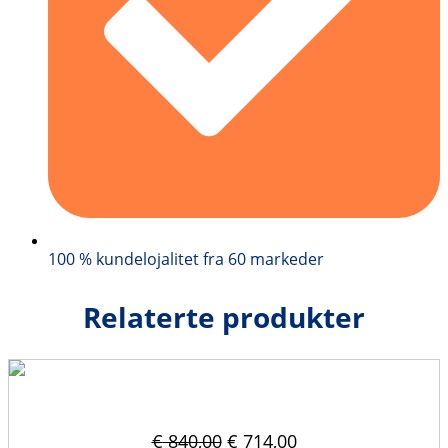
100 % kundelojalitet fra 60 markeder
Relaterte produkter
Betongblokkform 120x30x60
Original
Current
€
840,00
€
714,00