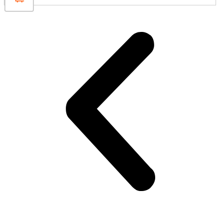
was:
is:
€ 1.440,00.
€ 1.224,00.