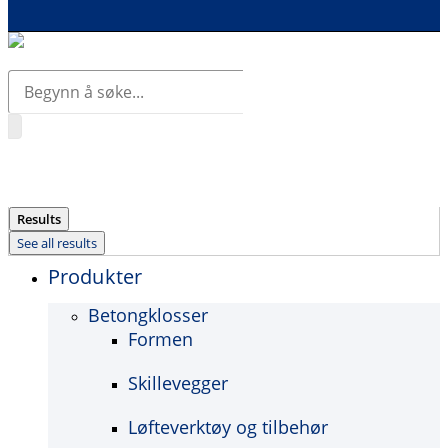
Search
...
Results
See all results
Produkter
Betongklosser
Formen
Skillevegger
Løfteverktøy og tilbehør