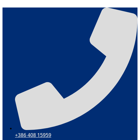
Skip
to
content
+386 408 15959