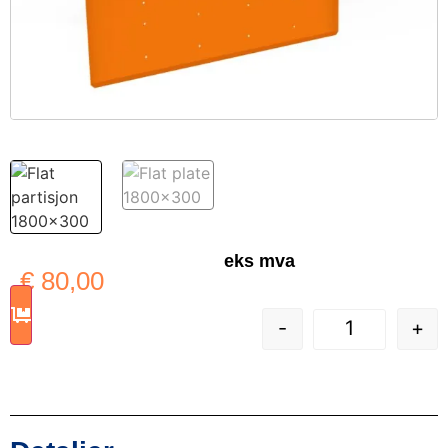
eks mva
€
80,00
-
+