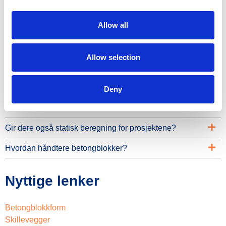
Modulær
Fleksibilitet ved produksjon av blokker
Allow all
Ofte stilte spørsmål
Allow selection
Kan du gi detaljer om materialer og belegg som brukes
til støpeformer?
Deny
Hvordan bruke formene?
Gir dere også statisk beregning for prosjektene?
Hvordan håndtere betongblokker?
Nyttige lenker
Betongblokkform
Skillevegger