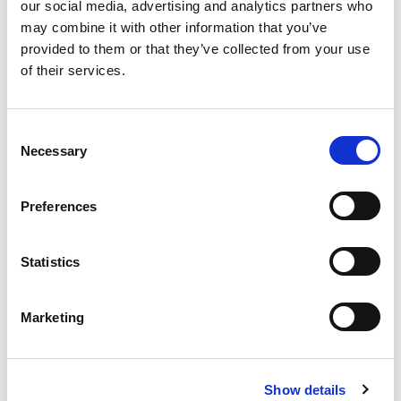
our social media, advertising and analytics partners who
Hvordan bruke mugg
may combine it with other information that you’ve
provided to them or that they’ve collected from your use
of their services.
Consent
Necessary
Selection
Preferences
Statistics
Fordeler
Marketing
Enkel å installere
Kostnadseffektiv løsning
Show details