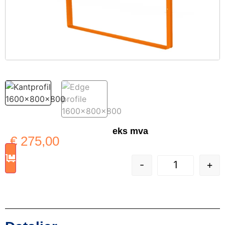
eks mva
€
275,00
-
+