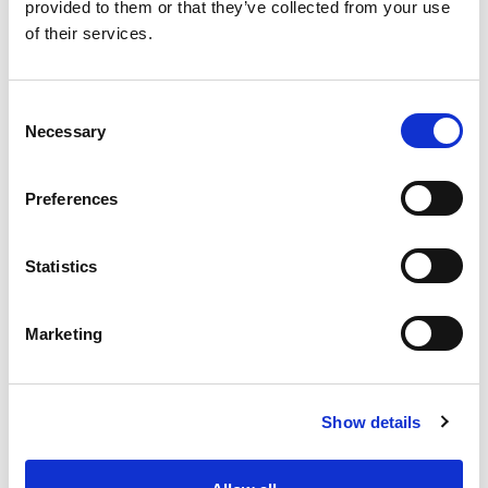
provided to them or that they’ve collected from your use
of their services.
Consent
Necessary
Selection
Preferences
Fordeler
Statistics
Enkel å installere
Marketing
Kostnadseffektiv løsning
Modulær
Fleksibilitet ved produksjon av blokker
Show details
Ofte stilte spørsmål