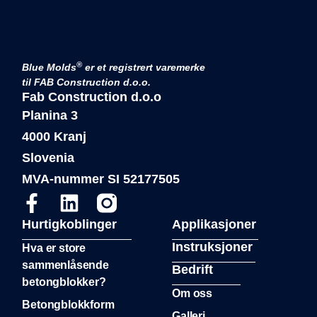
®
Blue Molds
er et registrert varemerke
til FAB Construction d.o.o.
Fab Construction d.o.o
Planina 3
4000 Kranj
Slovenia
MVA-nummer SI 52177505
Hurtigkoblinger
Applikasjoner
Instruksjoner
Hva er store
sammenlåsende
Bedrift
betongblokker?
Om oss
Betongblokkform
Galleri