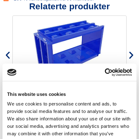
Relaterte produkter
Betongblokkform 160x80x80
€
1.700,00
€
1.445,00
This website uses cookies
We use cookies to personalise content and ads, to
provide social media features and to analyse our traffic.
Hvordan bruke mugg
We also share information about your use of our site with
our social media, advertising and analytics partners who
may combine it with other information that you’ve