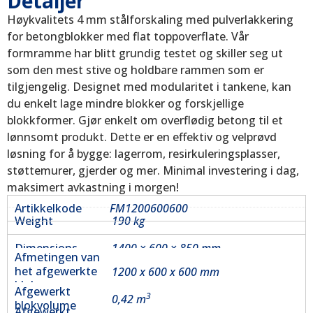
Detaljer
Høykvalitets 4 mm stålforskaling med pulverlakkering
for betongblokker med flat toppoverflate. Vår
formramme har blitt grundig testet og skiller seg ut
som den mest stive og holdbare rammen som er
tilgjengelig. Designet med modularitet i tankene, kan
du enkelt lage mindre blokker og forskjellige
blokkformer. Gjør enkelt om overflødig betong til et
lønnsomt produkt. Dette er en effektiv og velprøvd
løsning for å bygge: lagerrom, resirkuleringsplasser,
støttemurer, gjerder og mer. Minimal investering i dag,
maksimert avkastning i morgen!
Artikkelkode
FM1200600600
Weight
190 kg
Dimensions
1400 × 600 × 850 mm
Afmetingen van
het afgewerkte
1200 x 600 x 600 mm
blok
Afgewerkt
3
0,42 m
blokvolume
Afgewerkt