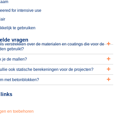
zaam
eered for intensive use
air
kelijk te gebruiken
elde vragen
ils verstrekken over de materialen en coatings die voor de
den gebruikt?
k je de mallen?
ullie ook statische berekeningen voor de projecten?
om met betonblokken?
links
igen en toebehoren