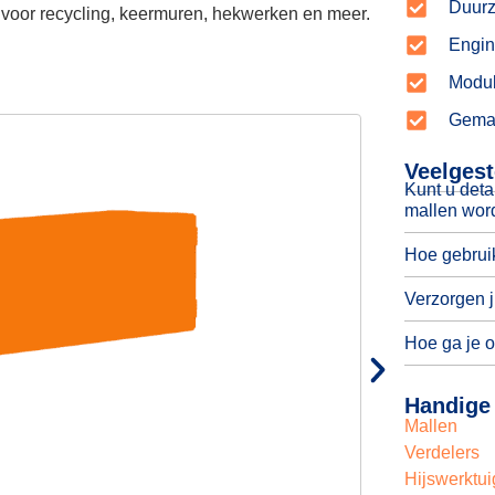
Duur
voor recycling, keermuren, hekwerken en meer.
Engin
Modul
Gemak
Veelgest
Kunt u deta
mallen wor
Hoe gebrui
Verzorgen j
Hoe ga je 
Handige 
Mallen
Verdelers
Hijswerktu