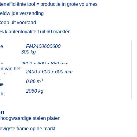
enefficiënte tool = productie in grote volumes
eldwijde verzending
koop uit voorraad
 klantenloyaliteit uit 60 markten
de
FM2400600600
300 kg
en
2600 × 600 × 850 mm
n van het
2400 x 600 x 600 mm
e blok
t
3
0,86 m
me
t
2060 kg
ht
en
hoogwaardige stalen platen
tevigste frame op de markt