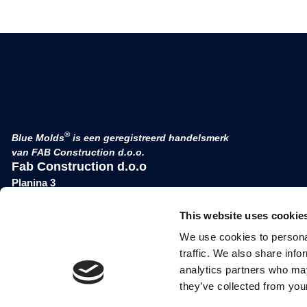
®
Blue Molds
is een geregistreerd handelsmerk
van FAB Construction d.o.o.
Fab Construction d.o.o
Planina 3
4000 Kranj
This website uses cookie
Slovenië
BTW-nummer SI-nummer
We use cookies to personal
52177505
traffic. We also share info
analytics partners who may
they’ve collected from your