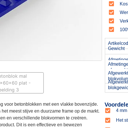
Kost
Wer
Ver
100%
Artikelco
Gewicht
Afmeting
Afmetinge
afgewerkt
Afgewerk
blokvolu
Afgewerk
blokgewic
Voordel
g voor betonblokken met een vlakke bovenzijde.
4 mm 
s het meest stijve en duurzame frame op de markt.
en en verschillende blokvormen te creëren.
Het s
roduct. Dit is een effectieve en bewezen