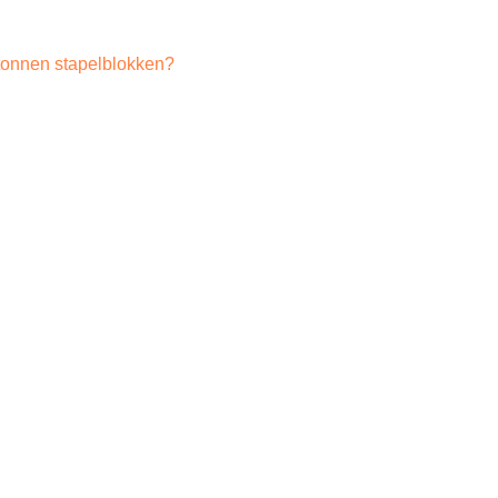
etonnen stapelblokken?
Deelwand voor schuine blokken (45°) 60×60
€
135,00