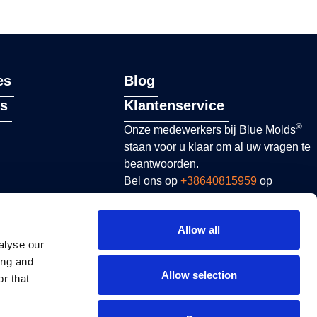
es
Blog
es
Klantenservice
®
Onze medewerkers bij Blue Molds
staan ​​voor u klaar om al uw vragen te
beantwoorden.
Bel ons op
+38640815959
op
werkdagen van 8.00 tot 16.00 uur of
stuur een e-mail naar
Allow all
sales@bluemolds.com
alyse our
ing and
CONTACT
Allow selection
r that