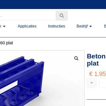
n
Applicaties
Instructies
Bedrijf
60 plat
Beton
plat
€
1.95
-