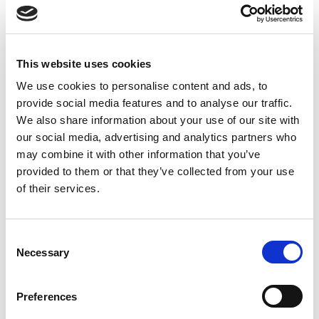
This website uses cookies
We use cookies to personalise content and ads, to
provide social media features and to analyse our traffic.
We also share information about your use of our site with
Benefici
our social media, advertising and analytics partners who
may combine it with other information that you’ve
provided to them or that they’ve collected from your use
Durevole
of their services.
Progettato per un uso intensivo
Facile da usare
Consent
Necessary
Selection
Domande frequenti
Preferences
Potete fornire dettagli sui materiali e sui