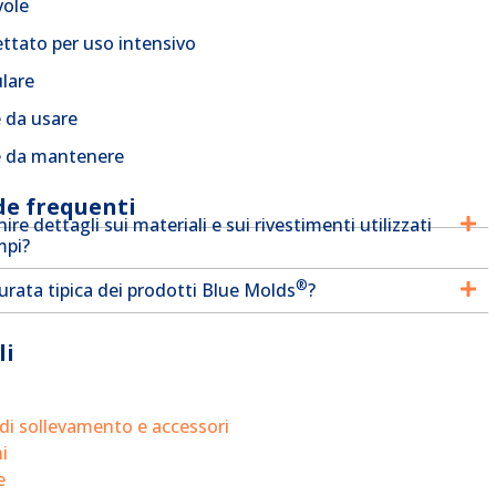
vole
ttato per uso intensivo
lare
e da usare
e da mantenere
e frequenti
ire dettagli sui materiali e sui rivestimenti utilizzati
mpi?
®
urata tipica dei prodotti Blue Molds
?
li
di sollevamento e accessori
i
e