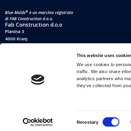
®
Blue Molds
è un marchio registrato
di FAB Construction d.o.o.
Fab Construction d.o.o
Planina 3
4000 Kranj
Slovenia
Partita IVA SI 52177505
This website uses cookie
We use cookies to personal
traffic. We also share info
analytics partners who may
they’ve collected from your
Consent
Necessary
Selection