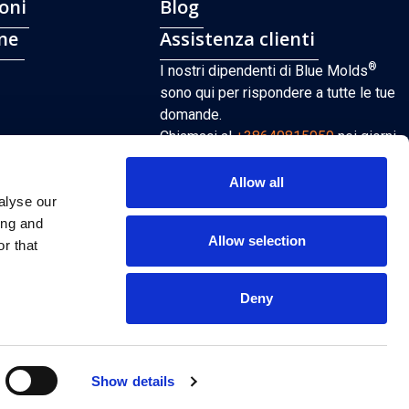
oni
Blog
ne
Assistenza clienti
®
I nostri dipendenti di Blue Molds
sono qui per rispondere a tutte le tue
domande.
Chiamaci al
+38640815959
nei giorni
feriali dalle 8:00 alle 16:00 oppure
invia un’e-mail a
Allow all
alyse our
sales@bluemolds.com
ing and
Allow selection
r that
CONTATTO
Deny
Termini di utilizzo e Informativa sulla privacy
Show details