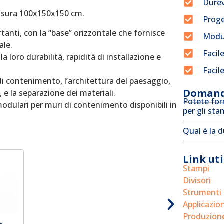
Dure
misura 100x150x150 cm.
Proge
rtanti, con la “base” orizzontale che fornisce
Modu
ale.
Facil
a loro durabilità, rapidità di installazione e
Facil
di contenimento, l’architettura del paesaggio,
Domand
, e la separazione dei materiali.
Potete forn
odulari per muri di contenimento disponibili in
per gli sta
Qual è la d
Link uti
Stampi
Divisori
Strumenti 
Applicazion
Produzion