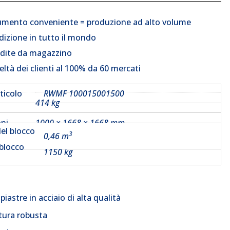
umento conveniente = produzione ad alto volume
dizione in tutto il mondo
dite da magazzino
eltà dei clienti al 100% da 60 mercati
ticolo
RWMF 100015001500
414 kg
ni
1000 × 1668 × 1668 mm
el blocco
3
0,46 m
 blocco
1150 kg
i
iastre in acciaio di alta qualità
tura robusta