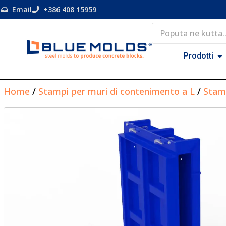
Email
+386 408 15959
Prodotti
Home
/
Stampi per muri di contenimento a L
/
Stam