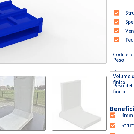
Str
Spe
Ven
Fed
Codice ar
Peso
Dimensio
Volume d
finito
Peso del
finito
Benefic
4mm p
Strut