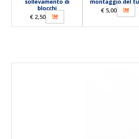
sollevamento di
montaggio del t
blocchi
€
5,00
€
2,50