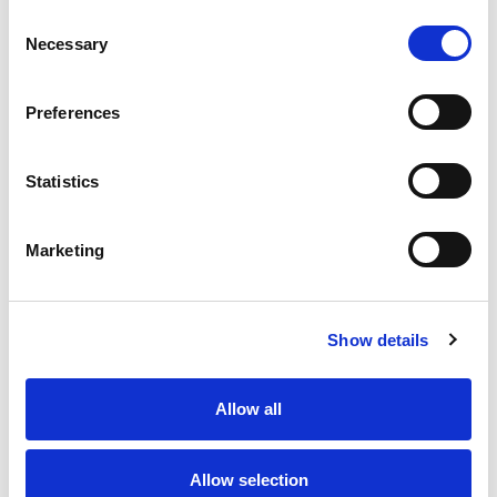
Consent
Necessary
Selection
Preferences
Statistics
Benefici
Marketing
Facile da installare
Soluzione conveniente
Modular
Show details
Flessibilità nella produzione dei blocchi
Allow all
Domande frequenti
Allow selection