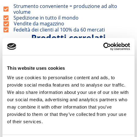
Strumento conveniente = produzione ad alto
volume
Spedizione in tutto il mondo
Vendite da magazzino
Fedeltà dei clienti al 100% da 60 mercati
Prodotti correlati
Stampo per blocchi di calcestruzzo
S
180x60x60
This website uses cookies
€
1.550,00
€
1.317,50
We use cookies to personalise content and ads, to
provide social media features and to analyse our traffic.
We also share information about your use of our site with
Come usare lo stampo
our social media, advertising and analytics partners who
may combine it with other information that you’ve
provided to them or that they’ve collected from your use
of their services.