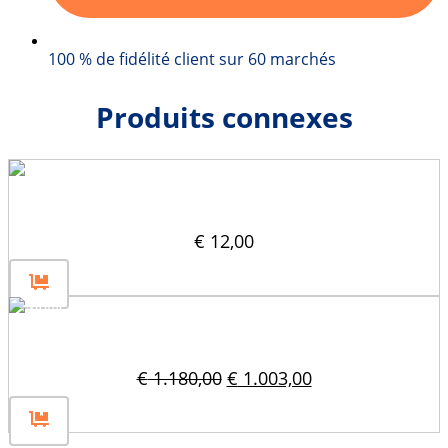
100 % de fidélité client sur 60 marchés
Produits connexes
Support de panneau de signalisation
€
12,00
Moule pour blocs de béton 120x60x60
Le
Le
€
1.180,00
€
1.003,00
prix
prix
initial
actuel