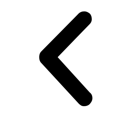
était :
est :
€ 1.180,00.
€ 1.003,00.