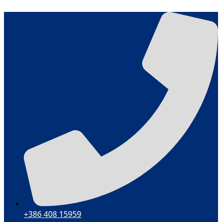
Aller
au
contenu
+386 408 15959