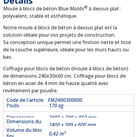
Détails
®
Moule à blocs de béton Blue Molds
à dessus plat :
polyvalent, stable et esthétique.
Notre moule à blocs de béton à dessus plat est la
solution idéale pour vos projets de construction.
Sa conception unique permet une finition nette et lisse
de la couche supérieure, idéale pour les murs hauts ou
bas.
Coffrage pour blocs de béton (moule à blocs de béton)
de dimensions 240x30x60 cm. Coffrage pour blocs de
béton en acier de 4 mm de haute qualité avec
revêtement par poudre.
Code de l'article
FM2400300600
Poids
170 kg
Dimensions
2600 × 300 × 850 mm
Dimensions du
2400 x 300 x 600 mm
bloc fini
Volume du bloc
3
0,42 m
fini