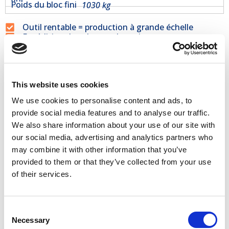
Poids du bloc fini
1030 kg
Outil rentable = production à grande échelle
Expédition dans le monde entier
Ventes sur stock
100 % de fidélité client sur 60 marchés
Produits connexes
This website uses cookies
We use cookies to personalise content and ads, to
Ouvertures à travers 30×60
provide social media features and to analyse our traffic.
€
200,00
We also share information about your use of our site with
our social media, advertising and analytics partners who
may combine it with other information that you’ve
Comment utiliser la
provided to them or that they’ve collected from your use
moisissure
of their services.
Consent
Avantages
Necessary
Selection