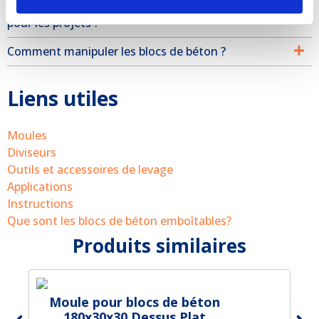
Fournissez-vous également des calculs statiques
pour les projets ?
Comment manipuler les blocs de béton ?
Liens utiles
Moules
Diviseurs
Outils et accessoires de levage
Applications
Instructions
Que sont les blocs de béton emboîtables?
Produits similaires
Moule pour blocs de béton
M
180x30x30 Dessus Plat