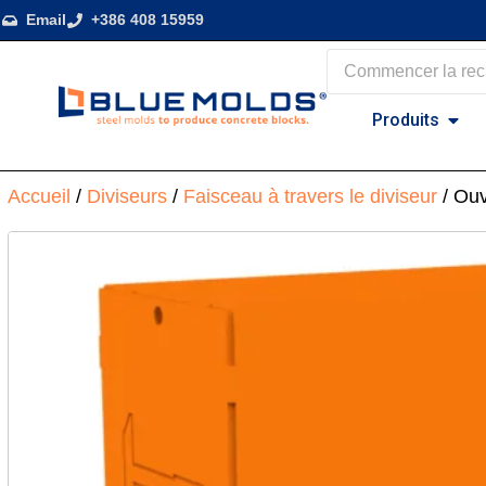
Email
+386 408 15959
Produits
Accueil
/
Diviseurs
/
Faisceau à travers le diviseur
/ Ouv