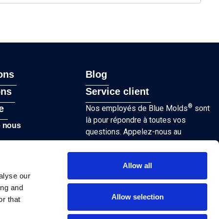
ons
Blog
ons
Service client
®
e
Nos employés de Blue Molds
sont
là pour répondre à toutes vos
e nous
questions. Appelez-nous au
+38640815959
en semaine de 8h à
16h ou envoyez un e-mail à
Allow all
sales@bluemolds.com
alyse our
CONTACT
ing and
Allow selection
r that