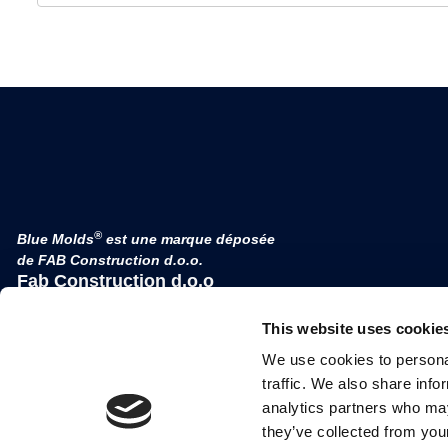
®
Blue Molds
est une marque déposée
de FAB Construction d.o.o.
Fab Construction d.o.o
Planina 3
This website uses cookie
4000 Kranj
Slovénie
We use cookies to personal
Numéro de TVA SI 52177505
traffic. We also share info
analytics partners who may
they’ve collected from your