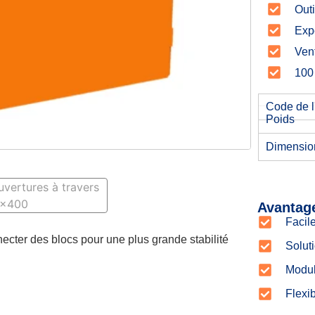
Outi
Exp
Vent
100 
Code de l'
Poids
Dimensio
Avantag
Facile
ecter des blocs pour une plus grande stabilité
Solut
Modul
Flexib