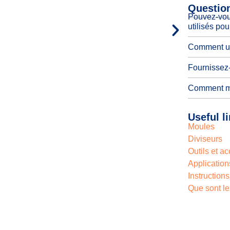
Questio
Pouvez-vous
utilisés po
Comment uti
Fournissez-
Comment ma
Useful l
Moules
Diviseurs
Outils et a
Application
Instructions
Que sont le