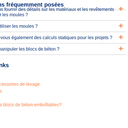
ns fréquemment posées
 fournir des détails sur les matériaux et les revêtements
ur les moules ?
liser les moules ?
vous également des calculs statiques pour les projets ?
nipuler les blocs de béton ?
inks
ccessoires de levage
s
s blocs de béton emboîtables?