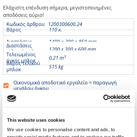
Ελάχιστη επένδυση σήμερα, μεγιστοποιημένες
αποδόσεις αύριο!
Κωδικός άρθρου
1200300600.24
Βάρος
110 κ.
Διαστάσεις
1400 × 300 × 850 mm
Διαστάσεις
1200 x 300 x 600 mm
τελικού μπλοκ
Τελειωμένος
3
0,21 m
όγκος μπλοκ
Βάρος τελικού
515 kg
μπλοκ
Οικονομικά αποδοτικό εργαλείο = παραγωγή
μεγάλου όγκου
Παγκόσμια αποστολή
Πωλήσεις από στοκ
100% πίστη πελατών από 60 αγορές
σχετικά προϊόντα
This website uses cookies
We use cookies to personalise content and ads, to
Διαχωριστικό στέγης 120×30
Δ
provide social media features and to analyse our traffic.