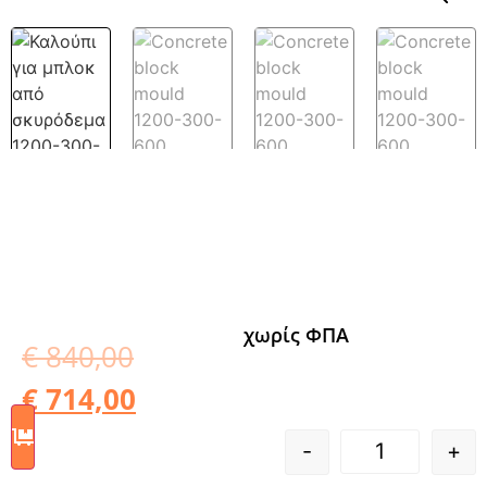
χωρίς ΦΠΑ
€
840,00
€
714,00
-
+