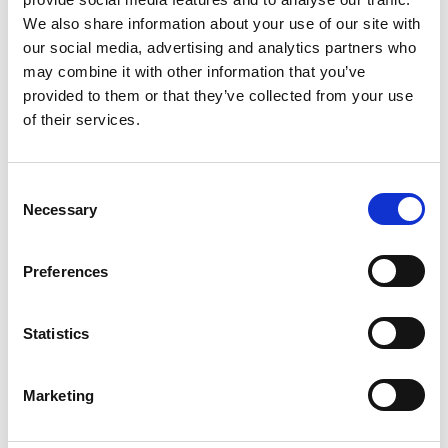
€
175,00
We also share information about your use of our site with
our social media, advertising and analytics partners who
may combine it with other information that you’ve
provided to them or that they’ve collected from your use
Πώς να χρησιμοποιήσετε το
of their services.
καλούπι
Consent
Necessary
Selection
Preferences
Statistics
Marketing