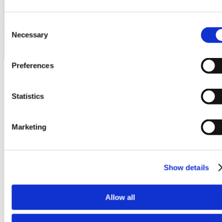
Τελειωμένος όγκος μπλοκ
3
0,24 m
Consent
Necessary
Βάρος τελικού μπλοκ
Selection
600 kg
Preferences
Statistics
Marketing
Show details
Allow all