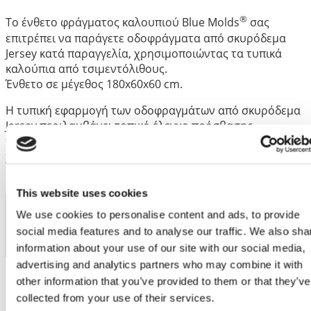
®
Το ένθετο φράγματος καλουπιού Blue Molds
σας
επιτρέπει να παράγετε οδοφράγματα από σκυρόδεμα
Jersey κατά παραγγελία, χρησιμοποιώντας τα τυπικά
καλούπια από τσιμεντόλιθους.
Ένθετο σε μέγεθος 180x60x60 cm.
Η τυπική εφαρμογή των οδοφραγμάτων από σκυρόδεμα
Jersey περιλαμβάνει τοπικό έλεγχο πρόσβασης,
προσωρινή οριοθέτηση, διαχείριση κυκλοφορίας
χαμηλής ταχύτητας και εφαρμογές όπου η φορητότητα
και η ευκολία εγκατάστασης είναι υψίστης σημασίας.
This website uses cookies
Κωδικός άρθρου
We use cookies to personalise content and ads, to provide
social media features and to analyse our traffic. We also sha
RBI1800600600
information about your use of our site with our social media,
Βάρος
135 κ.
advertising and analytics partners who may combine it with
other information that you’ve provided to them or that they’ve
Διαστάσεις
1800 × 600 × 600 mm
collected from your use of their services.