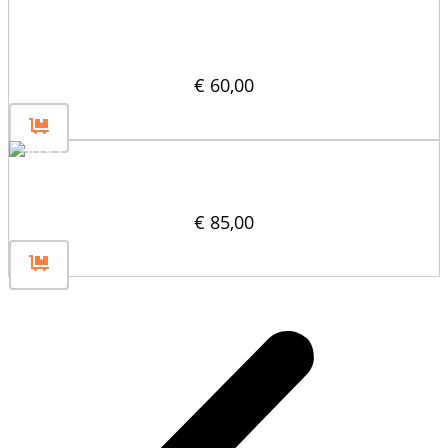
Διαμορφωτής οπών περονοφόρου
ανυψωτικού Barrier 60
€
60,00
Εύκολο στόκο καλουπιού Jersey Barrier
€
85,00